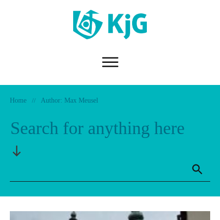
Home
//
Author:
Max Meusel
Search for anything here